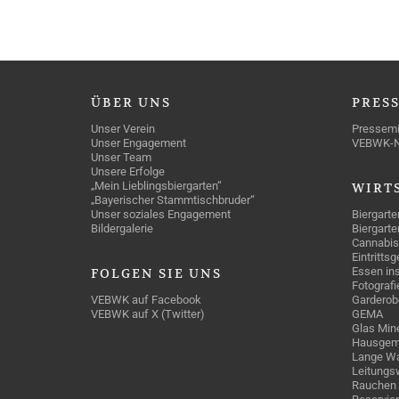
ÜBER
UNS
PRES
Unser Verein
Pressemi
Unser Engagement
VEBWK-
Unser Team
Unsere Erfolge
„Mein Lieblingsbiergarten“
WIRT
„Bayerischer Stammtischbruder“
Unser soziales Engagement
Biergarte
Bildergalerie
Biergarte
Cannabis
Eintritts
Essen ins
FOLGEN
SIE UNS
Fotografi
VEBWK auf Facebook
Garderob
VEBWK auf X (Twitter)
GEMA
Glas Mine
Hausgem
Lange Wa
Leitungs
Rauchen