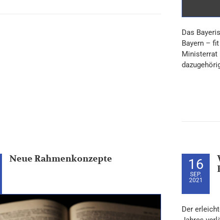
Das Bayeri
Bayern – fi
Ministerra
dazugehörig
Neue Rahmenkonzepte
16
SEP.
2021
Der erleich