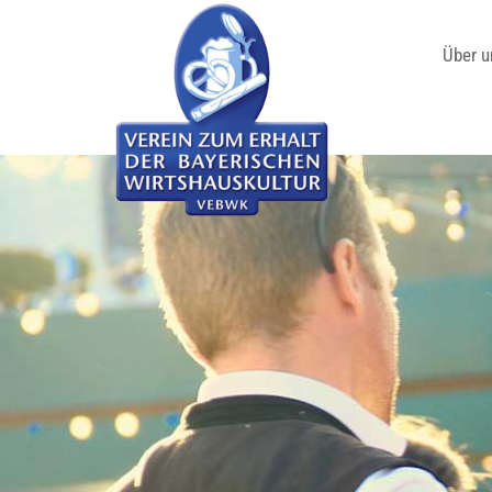
Über u