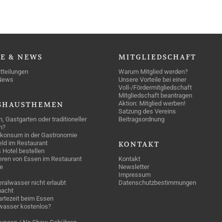
SE
& NEWS
MITGLIEDSCHAFT
tteilungen
Warum Mitglied werden?
News
Unsere Vorteile bei einer
Voll-/Fördermitgliedschaft
Mitgliedschaft beantragen
Aktion: Mitglied werben!
SHAUSTHEMEN
Satzung des Vereins
n, Gastgarten oder traditioneller
Beitragsordnung
n?
konsum in der Gastronomie
geld im Restaurant
KONTAKT
 Hotel bestellen
eren von Essen im Restaurant
Kontakt
e
Newsletter
Impressum
ralwasser nicht erlaubt
Datenschutzbestimmungen
acht
rtezeit beim Essen
wasser kostenlos?