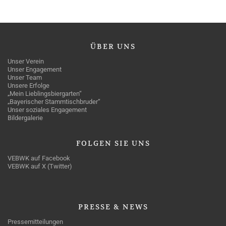
ÜBER
UNS
Unser Verein
Unser Engagement
Unser Team
Unsere Erfolge
„Mein Lieblingsbiergarten“
„Bayerischer Stammtischbruder“
Unser soziales Engagement
Bildergalerie
FOLGEN
SIE UNS
VEBWK auf Facebook
VEBWK auf X (Twitter)
PRESSE
& NEWS
Pressemitteilungen