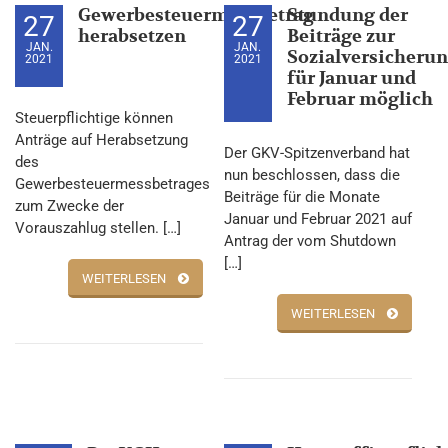
Gewerbesteuermessbetrag
Stundung der
27
27
herabsetzen
Beiträge zur
JAN.
JAN.
Sozialversicheru
2021
2021
für Januar und
Februar möglich
Steuerpflichtige können
Anträge auf Herabsetzung
Der GKV-Spitzenverband hat
des
nun beschlossen, dass die
Gewerbesteuermessbetrages
Beiträge für die Monate
zum Zwecke der
Januar und Februar 2021 auf
Vorauszahlug stellen. […]
Antrag der vom Shutdown
[…]
WEITERLESEN
WEITERLESEN