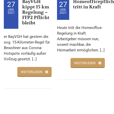
BayVGH
Homeofficepflich
27
27
kippt 15 km
tritt in Kraft
JAN.
JAN.
Regelung –
2021
2021
FFP2 Pflicht
bleibt
Heute tritt die Homeoffice-
Regelung in Kraft.
er BayVGH hat gestern die
Arbeitgeber müssen nun,
sog. 15-Kilometer-Regel für
soweit machbar, die
Bewohner aus Corona-
Heimarbeit ermöglichen. […]
Hotspots vorläufig außer
Vollzug gesetzt. […]
WEITERLESEN
WEITERLESEN