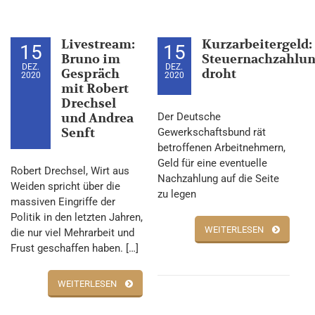
Livestream:
Kurzarbeitergeld:
15
15
Bruno im
Steuernachzahlu
DEZ.
DEZ.
Gespräch
droht
2020
2020
mit Robert
Drechsel
und Andrea
Der Deutsche
Senft
Gewerkschaftsbund rät
betroffenen Arbeitnehmern,
Geld für eine eventuelle
Robert Drechsel, Wirt aus
Nachzahlung auf die Seite
Weiden spricht über die
zu legen
massiven Eingriffe der
Politik in den letzten Jahren,
WEITERLESEN
die nur viel Mehrarbeit und
Frust geschaffen haben. […]
WEITERLESEN