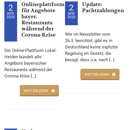
Onlineplattform
Update:
2
2
für Angebote
Pachtzahlungen
APR.
APR.
bayer.
2020
2020
Restaurants
während der
Corona-Krise
Wie im Newsletter vom
26.3. berichtet, gibt es in
Deutschland keine explizite
Die Online-Plattform Lokal-
Regelung im Gesetz, die
Helden bündelt alle
besagt, dass u.a. nach […]
Angebote bayerischer
Restaurants während der
WEITERLESEN
Corona Krise.[…]
WEITERLESEN