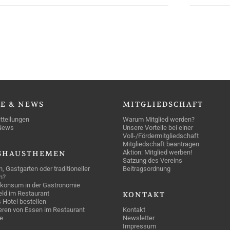
SE
& NEWS
MITGLIEDSCHAFT
tteilungen
Warum Mitglied werden?
News
Unsere Vorteile bei einer
Voll-/Fördermitgliedschaft
Mitgliedschaft beantragen
Aktion: Mitglied werben!
SHAUSTHEMEN
Satzung des Vereins
n, Gastgarten oder traditioneller
Beitragsordnung
n?
konsum in der Gastronomie
geld im Restaurant
KONTAKT
 Hotel bestellen
eren von Essen im Restaurant
Kontakt
e
Newsletter
Impressum