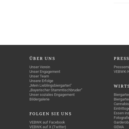
ÜBER
UNS
PRES
Unser Verein
Pressemi
Unser Engagement
VEBWK-
Unser Team
Unsere Erfolge
„Mein Lieblingsbiergarten“
WIRT
„Bayerischer Stammtischbruder“
Unser soziales Engagement
Biergarte
Bildergalerie
Biergarte
Cannabis
Eintritts
Essen ins
FOLGEN
SIE UNS
Fotografi
VEBWK auf Facebook
Garderob
VEBWK auf X (Twitter)
GEMA