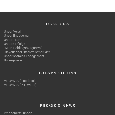
ÜBER
UNS
Unser Verein
Unser Engagement
Unser Team
Unsere Erfolge
„Mein Lieblingsbiergarten“
„Bayerischer Stammtischbruder“
Unser soziales Engagement
Bildergalerie
FOLGEN
SIE UNS
VEBWK auf Facebook
VEBWK auf X (Twitter)
PRESSE
& NEWS
Pressemitteilungen