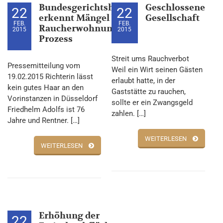
Bundesgerichtshof
Geschlossene
22
22
erkennt Mängel bei
Gesellschaft
FEB.
FEB.
Raucherwohnungs-
2015
2015
Prozess
Streit ums Rauchverbot
Pressemitteilung vom
Weil ein Wirt seinen Gästen
19.02.2015 Richterin lässt
erlaubt hatte, in der
kein gutes Haar an den
Gaststätte zu rauchen,
Vorinstanzen in Düsseldorf
sollte er ein Zwangsgeld
Friedhelm Adolfs ist 76
zahlen. […]
Jahre und Rentner. […]
WEITERLESEN
WEITERLESEN
Erhöhung der
22