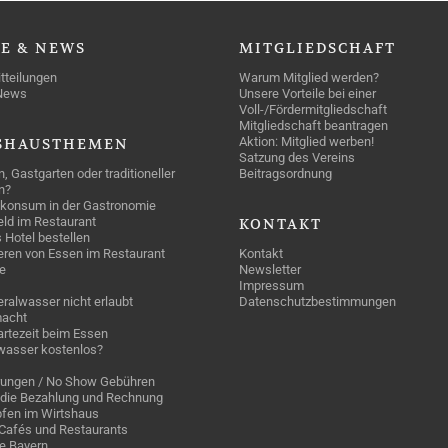
SE
& NEWS
MITGLIEDSCHAFT
tteilungen
Warum Mitglied werden?
News
Unsere Vorteile bei einer
Voll-/Fördermitgliedschaft
Mitgliedschaft beantragen
Aktion: Mitglied werben!
SHAUSTHEMEN
Satzung des Vereins
n, Gastgarten oder traditioneller
Beitragsordnung
n?
konsum in der Gastronomie
geld im Restaurant
KONTAKT
 Hotel bestellen
eren von Essen im Restaurant
Kontakt
e
Newsletter
Impressum
ralwasser nicht erlaubt
Datenschutzbestimmungen
acht
rtezeit beim Essen
wasser kostenlos?
rungen / No Show Gebühren
die Bezahlung und Rechnung
fen im Wirtshaus
n Cafés und Restaurants
ge Bayern