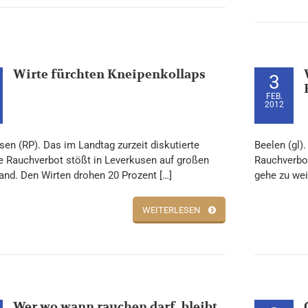
Wirte fürchten Kneipenkollaps
3
FEB.
2012
sen (RP). Das im Landtag zurzeit diskutierte
Beelen (gl).
e Rauchverbot stößt in Leverkusen auf großen
Rauchverbot
and. Den Wirten drohen 20 Prozent […]
gehe zu weit
WEITERLESEN
Wer wo wann rauchen darf, bleibt