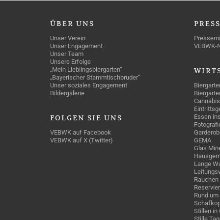
ÜBER
UNS
PRES
Unser Verein
Pressemi
Unser Engagement
VEBWK-
Unser Team
Unsere Erfolge
„Mein Lieblingsbiergarten“
WIRT
„Bayerischer Stammtischbruder“
Unser soziales Engagement
Biergarte
Bildergalerie
Biergarte
Cannabis
Eintritts
Essen ins
FOLGEN
SIE UNS
Fotografi
VEBWK auf Facebook
Garderob
VEBWK auf X (Twitter)
GEMA
Glas Mine
Hausgem
Lange Wa
Leitungs
Rauchen
Reservie
Rund um 
Schafkop
Stillen i
Stille Ta