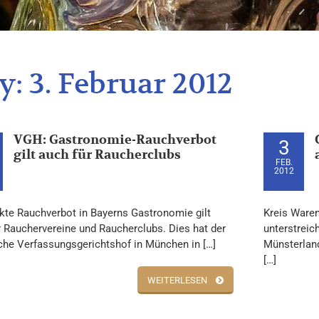
y:
3. Februar 2012
VGH: Gastronomie-Rauchverbot
3
gilt auch für Raucherclubs
FEB.
2012
ikte Rauchverbot in Bayerns Gastronomie gilt
Kreis Waren
r Rauchervereine und Raucherclubs. Dies hat der
unterstrei
che Verfassungsgerichtshof in München in […]
Münsterland
[…]
WEITERLESEN