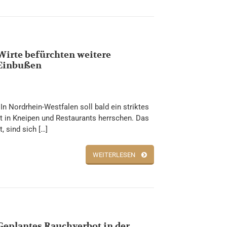
Wirte befürchten weitere
Einbußen
 In Nordrhein-Westfalen soll bald ein striktes
 in Kneipen und Restaurants herrschen. Das
, sind sich […]
WEITERLESEN
Geplantes Rauchverbot in der