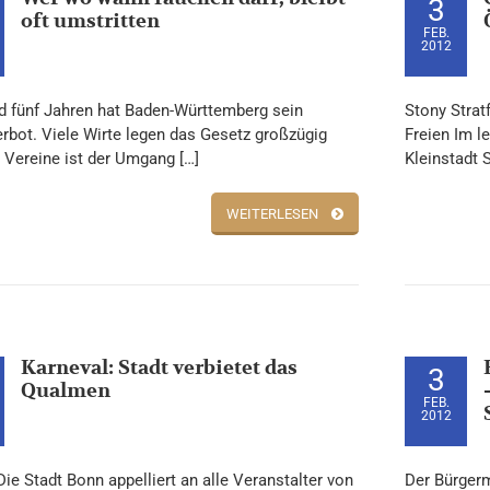
3
oft umstritten
FEB.
2012
nd fünf Jahren hat Baden-Württemberg sein
Stony Strat
rbot. Viele Wirte legen das Gesetz großzügig
Freien Im l
r Vereine ist der Umgang […]
Kleinstadt S
WEITERLESEN
Karneval: Stadt verbietet das
3
Qualmen
FEB.
2012
ie Stadt Bonn appelliert an alle Veranstalter von
Der Bürger