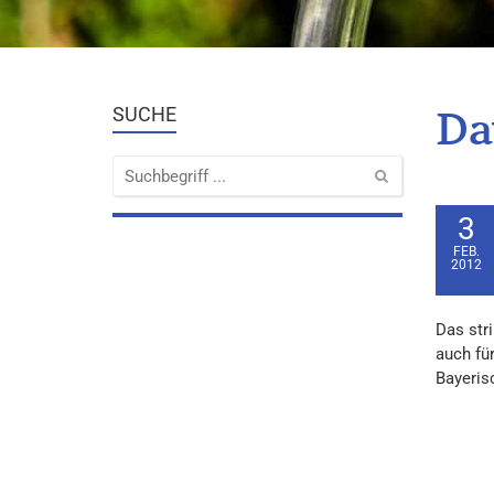
Da
SUCHE
3
FEB.
2012
Das str
auch fü
Bayeris