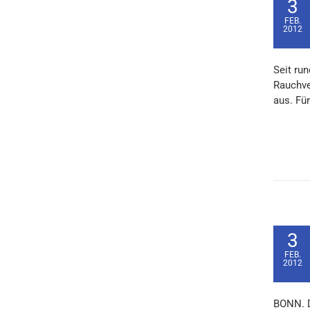
3
FEB.
2012
Seit ru
Rauchve
aus. Fü
3
FEB.
2012
BONN. D