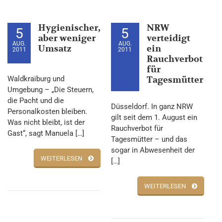
Hygienischer,
NRW
5
5
aber weniger
verteidigt
AUG.
AUG.
Umsatz
ein
2011
2011
Rauchverbot
für
Waldkraiburg und
Tagesmütter
Umgebung – „Die Steuern,
die Pacht und die
Düsseldorf. In ganz NRW
Personalkosten bleiben.
gilt seit dem 1. August ein
Was nicht bleibt, ist der
Rauchverbot für
Gast“, sagt Manuela […]
Tagesmütter – und das
sogar in Abwesenheit der
WEITERLESEN
[…]
WEITERLESEN