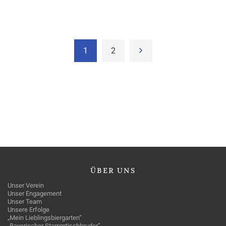
1
2
ÜBER
UNS
Unser Verein
Unser Engagement
Unser Team
Unsere Erfolge
„Mein Lieblingsbiergarten“
„Bayerischer Stammtischbruder“