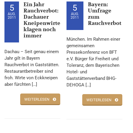
Ein Jahr
Bayern:
5
5
Rauchverbot:
Umfrage
AUG.
AUG.
Dachauer
zum
2011
2011
Kneipenwirte
Rauchverbot
klagen noch
immer
München. Im Rahmen einer
gemeinsamen
Dachau – Seit genau einem
Pressekonferenz von BFT
Jahr gilt in Bayern
e.V. Bürger für Freiheit und
Rauchverbot in Gaststätten.
Toleranz, dem Bayerischen
Restaurantbetreiber sind
Hotel- und
froh. Wirte von Eckkneipen
Gaststättenverband BHG-
aber fürchten […]
DEHOGA […]
WEITERLESEN
WEITERLESEN