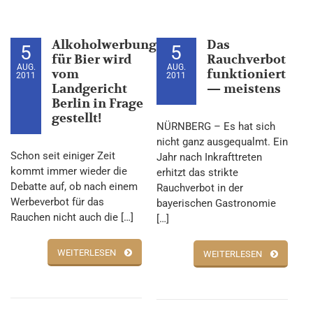
Alkoholwerbung
Das
5
5
für Bier wird
Rauchverbot
AUG.
AUG.
vom
funktioniert
2011
2011
Landgericht
— meistens
Berlin in Frage
gestellt!
NÜRNBERG – Es hat sich
nicht ganz ausgequalmt. Ein
Schon seit einiger Zeit
Jahr nach Inkrafttreten
kommt immer wieder die
erhitzt das strikte
Debatte auf, ob nach einem
Rauchverbot in der
Werbeverbot für das
bayerischen Gastronomie
Rauchen nicht auch die […]
[…]
WEITERLESEN
WEITERLESEN