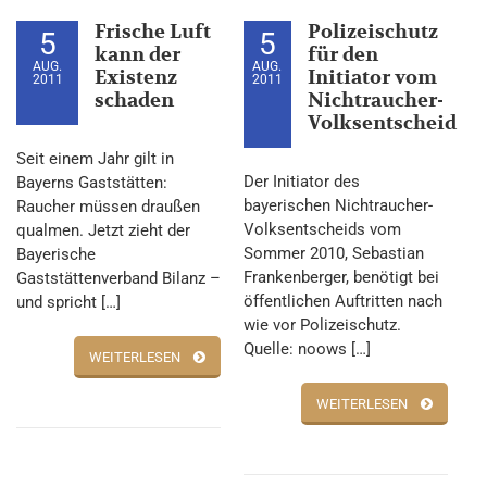
Frische Luft
Polizeischutz
5
5
kann der
für den
AUG.
AUG.
Existenz
Initiator vom
2011
2011
schaden
Nichtraucher-
Volksentscheid
Seit einem Jahr gilt in
Der Initiator des
Bayerns Gaststätten:
bayerischen Nichtraucher-
Raucher müssen draußen
Volksentscheids vom
qualmen. Jetzt zieht der
Sommer 2010, Sebastian
Bayerische
Frankenberger, benötigt bei
Gaststättenverband Bilanz –
öffentlichen Auftritten nach
und spricht […]
wie vor Polizeischutz.
Quelle: noows […]
WEITERLESEN
WEITERLESEN