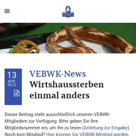
13
APR.
Wirtshaussterben
2012
einmal anders
Dieser Beitrag steht ausschließlich unseren VEBWK-
Mitgliedern zur Verfügung. Bitte geben Sie Ihre
Mitgliedsnummer ein, um ihn zu lesen (
Anleitung zur Eingabe
).
Noch kein Mitglied?
Hier können Sie VEBWK-Mitglied werden
.