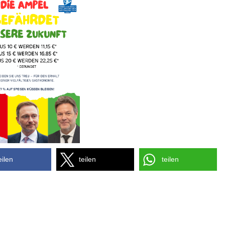
eilen
teilen
teilen