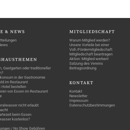
SE
& NEWS
MITGLIEDSCHAFT
tteilungen
Warum Mitglied werden?
News
Unsere Vorteile bei einer
Voll-/Fördermitgliedschaft
Mitgliedschaft beantragen
Aktion: Mitglied werben!
SHAUSTHEMEN
Satzung des Vereins
n, Gastgarten oder traditioneller
Beitragsordnung
n?
konsum in der Gastronomie
geld im Restaurant
KONTAKT
 Hotel bestellen
eren von Essen im Restaurant
Kontakt
e
Newsletter
Impressum
ralwasser nicht erlaubt
Datenschutzbestimmungen
acht
rtezeit beim Essen
wasser kostenlos?
rungen / No Show Gebühren