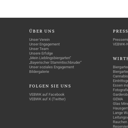
ÜBER
UNS
PRES
Unser Verein
Pressemi
Unser Engagement
VEBWK-
Unser Team
Unsere Erfolge
„Mein Lieblingsbiergarten“
WIRT
„Bayerischer Stammtischbruder“
Unser soziales Engagement
Biergarte
Bildergalerie
Biergarte
Cannabis
Eintritts
Essen ins
FOLGEN
SIE UNS
Fotografi
VEBWK auf Facebook
Garderob
VEBWK auf X (Twitter)
GEMA
Glas Mine
Hausgem
Lange Wa
Leitungs
Rauchen
Reservie