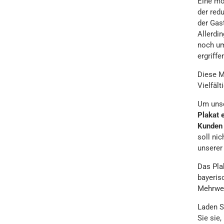
Eine mö
der redu
der Gas
Allerdin
noch um
ergriff
Diese M
Vielfält
Um unse
Plakat 
Kunden 
soll nic
unserer 
Das Pla
bayeris
Mehrwer
Laden S
Sie sie,