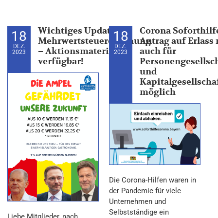
Wichtiges Update zur
Corona Soforthilf
18
18
Mehrwertsteuererhöhung
Antrag auf Erlass
DEZ.
DEZ.
– Aktionsmaterial
auch für
2023
2023
verfügbar!
Personengesellsc
und
Kapitalgesellscha
möglich
Die Corona-Hilfen waren in
der Pandemie für viele
Unternehmen und
Selbstständige ein
Liebe Mitglieder, nach