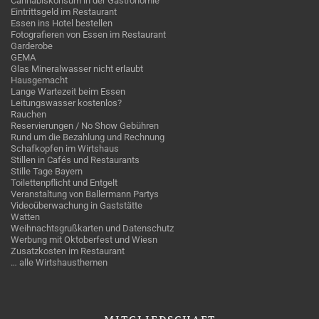
Cannabiskonsum in der Gastronomie
Eintrittsgeld im Restaurant
Essen ins Hotel bestellen
Fotografieren von Essen im Restaurant
Garderobe
GEMA
Glas Mineralwasser nicht erlaubt
Hausgemacht
Lange Wartezeit beim Essen
Leitungswasser kostenlos?
Rauchen
Reservierungen / No Show Gebühren
Rund um die Bezahlung und Rechnung
Schafkopfen im Wirtshaus
Stillen in Cafés und Restaurants
Stille Tage Bayern
Toilettenpflicht und Entgelt
Veranstaltung von Ballermann Partys
Videoüberwachung in Gaststätte
Watten
Weihnachtsgrußkarten und Datenschutz
Werbung mit Oktoberfest und Wiesn
Zusatzkosten im Restaurant
… alle Wirtshausthemen