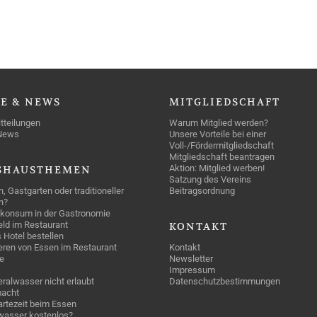
SE
& NEWS
MITGLIEDSCHAFT
tteilungen
Warum Mitglied werden?
News
Unsere Vorteile bei einer
Voll-/Fördermitgliedschaft
Mitgliedschaft beantragen
Aktion: Mitglied werben!
SHAUSTHEMEN
Satzung des Vereins
n, Gastgarten oder traditioneller
Beitragsordnung
n?
konsum in der Gastronomie
geld im Restaurant
KONTAKT
 Hotel bestellen
eren von Essen im Restaurant
Kontakt
e
Newsletter
Impressum
ralwasser nicht erlaubt
Datenschutzbestimmungen
acht
rtezeit beim Essen
wasser kostenlos?