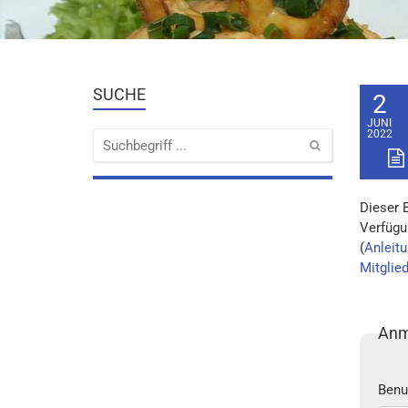
SUCHE
2
JUNI
2022
Dieser 
Verfügu
(
Anleitu
Mitglie
Anm
Benu