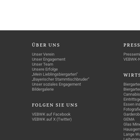
ÜBER
UNS
PRES
Unser Verein
Pressemi
Unser Engagement
VEBWK-
Unser Team
Unsere Erfolge
„Mein Lieblingsbiergarten“
WIRT
„Bayerischer Stammtischbruder“
Unser soziales Engagement
Biergarte
Bildergalerie
Biergarte
Cannabis
Eintritts
Essen ins
FOLGEN
SIE UNS
Fotografi
VEBWK auf Facebook
Garderob
VEBWK auf X (Twitter)
GEMA
Glas Mine
Hausgem
Lange Wa
Leitungs