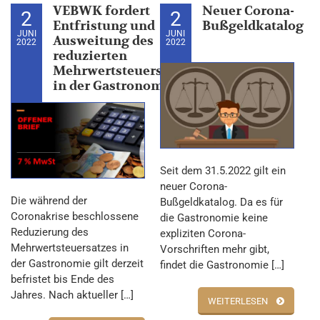
VEBWK fordert
Neuer Corona-
2
2
Entfristung und
Bußgeldkatalog
JUNI
JUNI
Ausweitung des
2022
2022
reduzierten
Mehrwertsteuersatzes
in der Gastronomie
Seit dem 31.5.2022 gilt ein
neuer Corona-
Die während der
Bußgeldkatalog. Da es für
Coronakrise beschlossene
die Gastronomie keine
Reduzierung des
expliziten Corona-
Mehrwertsteuersatzes in
Vorschriften mehr gibt,
der Gastronomie gilt derzeit
findet die Gastronomie […]
befristet bis Ende des
Jahres. Nach aktueller […]
WEITERLESEN