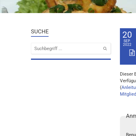
SUCHE
20
SEP.
2022
Dieser 
Verfügu
(
Anleitu
Mitglie
Anm
Benu