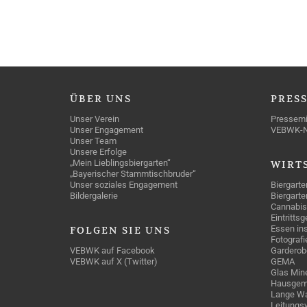
ÜBER
UNS
PRES
Unser Verein
Pressemi
Unser Engagement
VEBWK-
Unser Team
Unsere Erfolge
„Mein Lieblingsbiergarten“
WIRT
„Bayerischer Stammtischbruder“
Unser soziales Engagement
Biergarte
Bildergalerie
Biergarte
Cannabis
Eintritts
Essen ins
FOLGEN
SIE UNS
Fotografi
VEBWK auf Facebook
Garderob
VEBWK auf X (Twitter)
GEMA
Glas Mine
Hausgem
Lange Wa
Leitungs