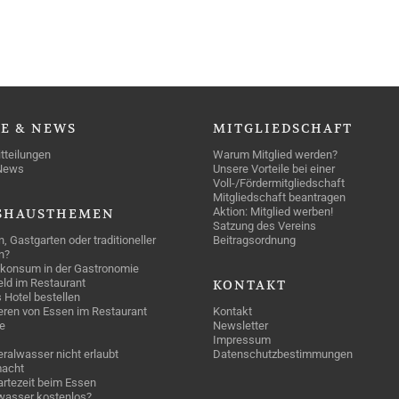
SE
& NEWS
MITGLIEDSCHAFT
tteilungen
Warum Mitglied werden?
News
Unsere Vorteile bei einer
Voll-/Fördermitgliedschaft
Mitgliedschaft beantragen
Aktion: Mitglied werben!
SHAUSTHEMEN
Satzung des Vereins
n, Gastgarten oder traditioneller
Beitragsordnung
n?
konsum in der Gastronomie
geld im Restaurant
KONTAKT
 Hotel bestellen
eren von Essen im Restaurant
Kontakt
e
Newsletter
Impressum
ralwasser nicht erlaubt
Datenschutzbestimmungen
acht
rtezeit beim Essen
wasser kostenlos?