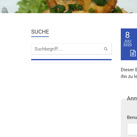
SUCHE
8
JULI
2020
Dieser 
ihn zu l
Anm
Benu