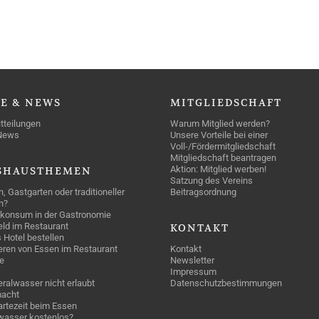
SE
& NEWS
MITGLIEDSCHAFT
tteilungen
Warum Mitglied werden?
News
Unsere Vorteile bei einer
Voll-/Fördermitgliedschaft
Mitgliedschaft beantragen
Aktion: Mitglied werben!
SHAUSTHEMEN
Satzung des Vereins
n, Gastgarten oder traditioneller
Beitragsordnung
n?
konsum in der Gastronomie
geld im Restaurant
KONTAKT
 Hotel bestellen
eren von Essen im Restaurant
Kontakt
e
Newsletter
Impressum
ralwasser nicht erlaubt
Datenschutzbestimmungen
acht
rtezeit beim Essen
wasser kostenlos?