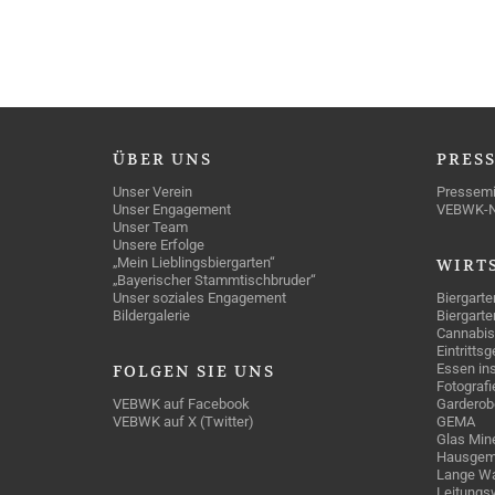
ÜBER
UNS
PRES
Unser Verein
Pressemi
Unser Engagement
VEBWK-
Unser Team
Unsere Erfolge
„Mein Lieblingsbiergarten“
WIRT
„Bayerischer Stammtischbruder“
Unser soziales Engagement
Biergarte
Bildergalerie
Biergarte
Cannabis
Eintritts
Essen ins
FOLGEN
SIE UNS
Fotografi
VEBWK auf Facebook
Garderob
VEBWK auf X (Twitter)
GEMA
Glas Mine
Hausgem
Lange Wa
Leitungs