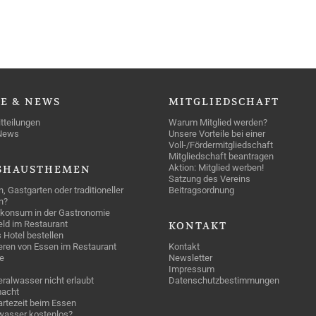
SE
& NEWS
MITGLIEDSCHAFT
tteilungen
Warum Mitglied werden?
News
Unsere Vorteile bei einer
Voll-/Fördermitgliedschaft
Mitgliedschaft beantragen
Aktion: Mitglied werben!
SHAUSTHEMEN
Satzung des Vereins
n, Gastgarten oder traditioneller
Beitragsordnung
n?
konsum in der Gastronomie
geld im Restaurant
KONTAKT
 Hotel bestellen
eren von Essen im Restaurant
Kontakt
e
Newsletter
Impressum
ralwasser nicht erlaubt
Datenschutzbestimmungen
acht
rtezeit beim Essen
wasser kostenlos?