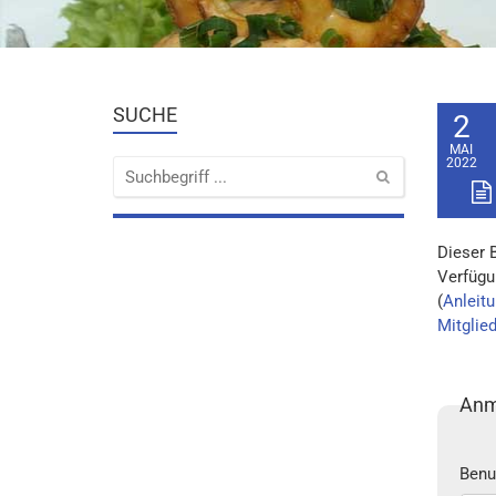
SUCHE
2
MAI
2022
Dieser 
Verfügu
(
Anleitu
Mitglie
Anm
Benu