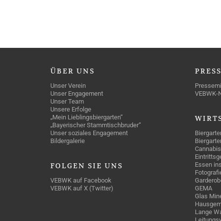
ÜBER
UNS
PRES
Unser Verein
Pressemi
Unser Engagement
VEBWK-
Unser Team
Unsere Erfolge
„Mein Lieblingsbiergarten“
WIRT
„Bayerischer Stammtischbruder“
Unser soziales Engagement
Biergarte
Bildergalerie
Biergarte
Cannabis
Eintritts
Essen ins
FOLGEN
SIE UNS
Fotografi
VEBWK auf Facebook
Garderob
VEBWK auf X (Twitter)
GEMA
Glas Mine
Hausgem
Lange Wa
Leitungs