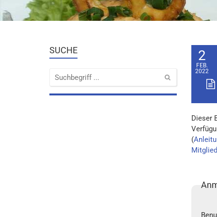
SUCHE
2
FEB.
2022
Dieser 
Verfügu
(
Anleitu
Mitglie
Anm
Benu