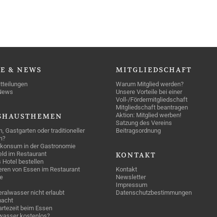
SE
& NEWS
MITGLIEDSCHAFT
tteilungen
Warum Mitglied werden?
News
Unsere Vorteile bei einer
Voll-/Fördermitgliedschaft
Mitgliedschaft beantragen
Aktion: Mitglied werben!
SHAUSTHEMEN
Satzung des Vereins
n, Gastgarten oder traditioneller
Beitragsordnung
n?
konsum in der Gastronomie
geld im Restaurant
KONTAKT
 Hotel bestellen
eren von Essen im Restaurant
Kontakt
e
Newsletter
Impressum
ralwasser nicht erlaubt
Datenschutzbestimmungen
acht
rtezeit beim Essen
wasser kostenlos?