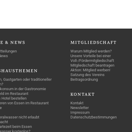
SE
& NEWS
MITGLIEDSCHAFT
tteilungen
Warum Mitglied werden?
News
Unsere Vorteile bei einer
Voll-/Fördermitgliedschaft
Mitgliedschaft beantragen
Aktion: Mitglied werben!
SHAUSTHEMEN
Satzung des Vereins
n, Gastgarten oder traditioneller
Beitragsordnung
n?
konsum in der Gastronomie
geld im Restaurant
KONTAKT
 Hotel bestellen
eren von Essen im Restaurant
Kontakt
e
Newsletter
Impressum
ralwasser nicht erlaubt
Datenschutzbestimmungen
acht
rtezeit beim Essen
wasser kostenlos?