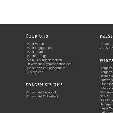
ÜBER
UNS
PRES
Unser Verein
Pressemi
Unser Engagement
VEBWK-
Unser Team
Unsere Erfolge
„Mein Lieblingsbiergarten“
WIRT
„Bayerischer Stammtischbruder“
Unser soziales Engagement
Biergarte
Bildergalerie
Biergarte
Cannabis
Eintritts
Essen ins
FOLGEN
SIE UNS
Fotografi
VEBWK auf Facebook
Garderob
VEBWK auf X (Twitter)
GEMA
Glas Mine
Hausgem
Lange Wa
Leitungs