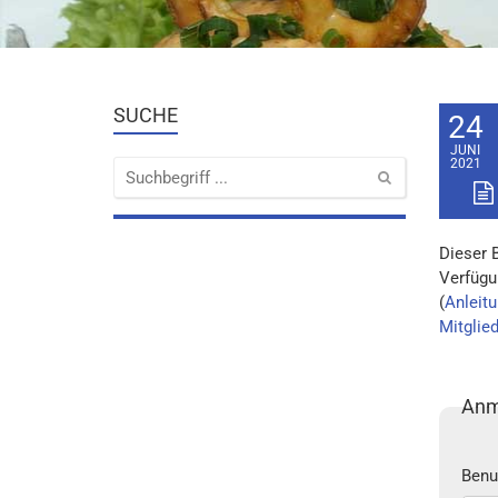
SUCHE
24
JUNI
2021
Dieser 
Verfügu
(
Anleitu
Mitglie
Anm
Benu