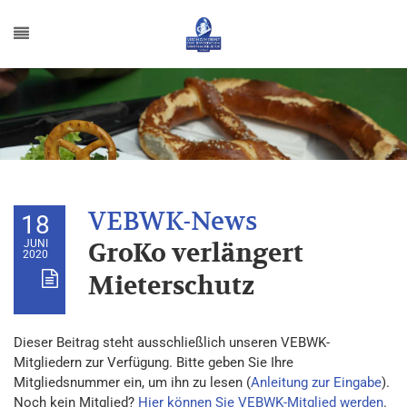
18
JUNI
GroKo verlängert
2020
Mieterschutz
Dieser Beitrag steht ausschließlich unseren VEBWK-
Mitgliedern zur Verfügung. Bitte geben Sie Ihre
Mitgliedsnummer ein, um ihn zu lesen (
Anleitung zur Eingabe
).
Noch kein Mitglied?
Hier können Sie VEBWK-Mitglied werden
.