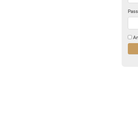
Pass
An