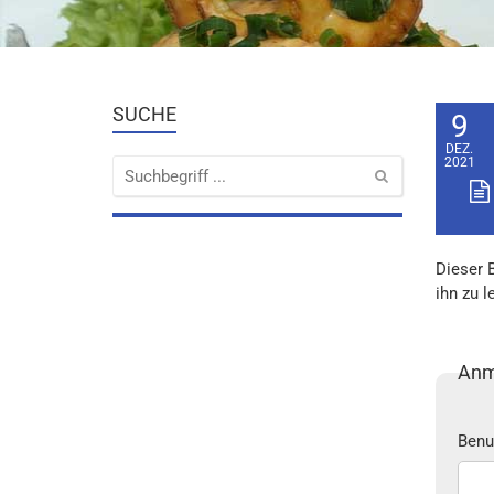
SUCHE
9
DEZ.
2021
Dieser 
ihn zu l
Anm
Benu