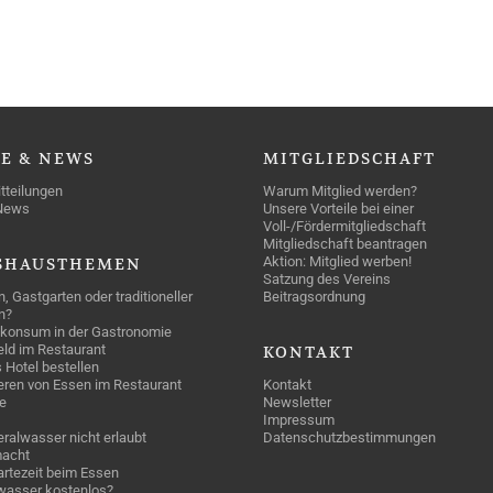
SE
& NEWS
MITGLIEDSCHAFT
tteilungen
Warum Mitglied werden?
News
Unsere Vorteile bei einer
Voll-/Fördermitgliedschaft
Mitgliedschaft beantragen
Aktion: Mitglied werben!
SHAUSTHEMEN
Satzung des Vereins
n, Gastgarten oder traditioneller
Beitragsordnung
n?
konsum in der Gastronomie
geld im Restaurant
KONTAKT
 Hotel bestellen
eren von Essen im Restaurant
Kontakt
e
Newsletter
Impressum
ralwasser nicht erlaubt
Datenschutzbestimmungen
acht
rtezeit beim Essen
wasser kostenlos?