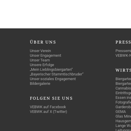
ÜBER
UNS
PRES
Unser Verein
Pressemi
Unser Engagement
VEBWK-
Unser Team
Unsere Erfolge
„Mein Lieblingsbiergarten“
WIRT
„Bayerischer Stammtischbruder“
Unser soziales Engagement
Biergarte
Bildergalerie
Biergarte
Cannabis
Eintritts
Essen ins
FOLGEN
SIE UNS
Fotografi
VEBWK auf Facebook
Garderob
VEBWK auf X (Twitter)
GEMA
Glas Mine
Hausgem
Lange Wa
Leitungs