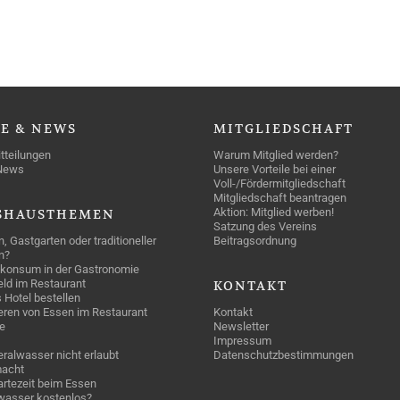
SE
& NEWS
MITGLIEDSCHAFT
tteilungen
Warum Mitglied werden?
News
Unsere Vorteile bei einer
Voll-/Fördermitgliedschaft
Mitgliedschaft beantragen
Aktion: Mitglied werben!
SHAUSTHEMEN
Satzung des Vereins
n, Gastgarten oder traditioneller
Beitragsordnung
n?
konsum in der Gastronomie
geld im Restaurant
KONTAKT
 Hotel bestellen
eren von Essen im Restaurant
Kontakt
e
Newsletter
Impressum
ralwasser nicht erlaubt
Datenschutzbestimmungen
acht
rtezeit beim Essen
wasser kostenlos?