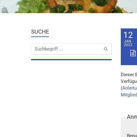
SUCHE
12
JAN.
2022
Dieser 
Verfügu
(
Anleitu
Mitglie
Anm
Benu