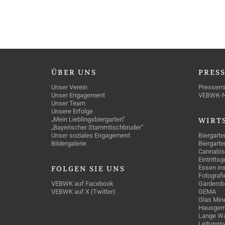
ÜBER
UNS
PRES
Unser Verein
Pressemi
Unser Engagement
VEBWK-
Unser Team
Unsere Erfolge
„Mein Lieblingsbiergarten“
WIRT
„Bayerischer Stammtischbruder“
Unser soziales Engagement
Biergarte
Bildergalerie
Biergarte
Cannabis
Eintritts
Essen ins
FOLGEN
SIE UNS
Fotografi
VEBWK auf Facebook
Garderob
VEBWK auf X (Twitter)
GEMA
Glas Mine
Hausgem
Lange Wa
Leitungs