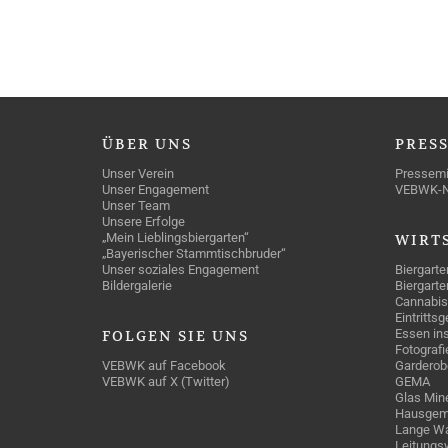
ÜBER
UNS
PRES
Unser Verein
Pressemi
Unser Engagement
VEBWK-
Unser Team
Unsere Erfolge
„Mein Lieblingsbiergarten“
WIRT
„Bayerischer Stammtischbruder“
Unser soziales Engagement
Biergarte
Bildergalerie
Biergarte
Cannabis
Eintritts
Essen ins
FOLGEN
SIE UNS
Fotografi
VEBWK auf Facebook
Garderob
VEBWK auf X (Twitter)
GEMA
Glas Mine
Hausgem
Lange Wa
Leitungs