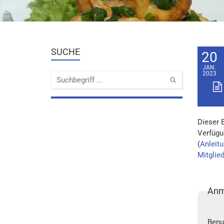
SUCHE
20
JAN.
2023
Dieser 
Verfügu
(
Anleitu
Mitglie
Anm
Benu