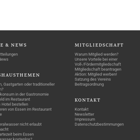
SE
& NEWS
MITGLIEDSCHAFT
tteilungen
Warum Mitglied werden?
News
Unsere Vorteile bei einer
Voll-/Fördermitgliedschaft
Mitgliedschaft beantragen
Aktion: Mitglied werben!
SHAUSTHEMEN
Satzung des Vereins
n, Gastgarten oder traditioneller
Beitragsordnung
n?
konsum in der Gastronomie
geld im Restaurant
KONTAKT
 Hotel bestellen
eren von Essen im Restaurant
Kontakt
e
Newsletter
Impressum
ralwasser nicht erlaubt
Datenschutzbestimmungen
acht
rtezeit beim Essen
wasser kostenlos?