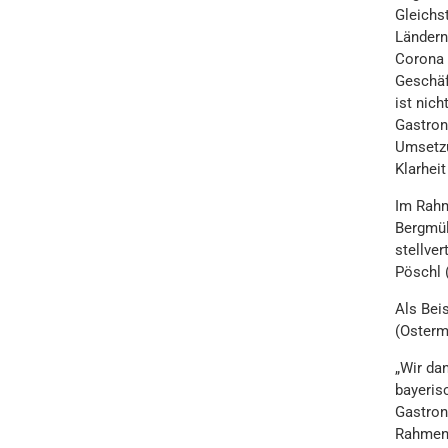
Gleichs
Ländern
Corona 
Geschäft
ist nich
Gastron
Umsetzu
Klarhei
Im Rahm
Bergmüll
stellver
Pöschl 
Als Bei
(Osterm
„Wir da
bayeris
Gastron
Rahmenb