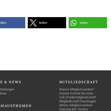
eilen
teilen
teilen
SE
& NEWS
MITGLIEDSCHAFT
tteilungen
Warum Mitglied werden?
News
Unsere Vorteile bei einer
Voll-/Fördermitgliedschaft
Mitgliedschaft beantragen
Aktion: Mitglied werben!
SHAUSTHEMEN
Satzung des Vereins