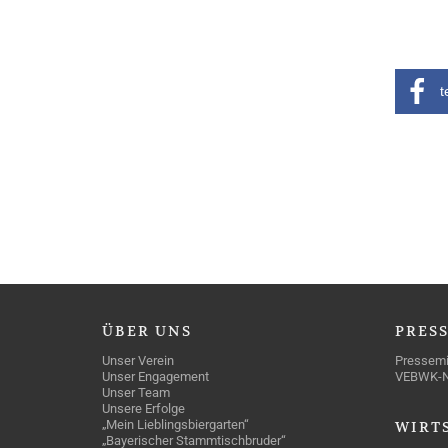
t
ÜBER
UNS
PRES
Unser Verein
Pressemi
Unser Engagement
VEBWK-
Unser Team
Unsere Erfolge
„Mein Lieblingsbiergarten“
WIRT
„Bayerischer Stammtischbruder“