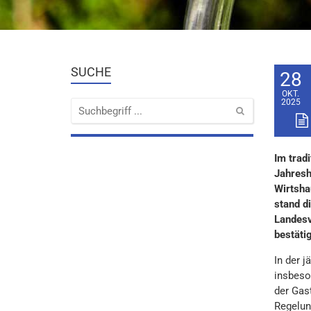
SUCHE
28
OKT.
2025
Im trad
Jahresh
Wirtsha
stand d
Landesv
bestätig
In der 
insbeso
der Gas
Regelun