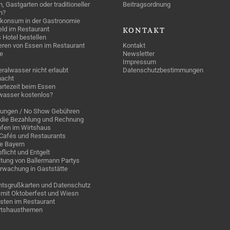
n, Gastgarten oder traditioneller
Beitragsordnung
n?
konsum in der Gastronomie
geld im Restaurant
KONTAKT
 Hotel bestellen
eren von Essen im Restaurant
Kontakt
e
Newsletter
Impressum
ralwasser nicht erlaubt
Datenschutzbestimmungen
acht
rtezeit beim Essen
wasser kostenlos?
rungen / No Show Gebühren
die Bezahlung und Rechnung
fen im Wirtshaus
n Cafés und Restaurants
ge Bayern
pflicht und Entgelt
tung von Ballermann Partys
rwachung in Gaststätte
tsgrußkarten und Datenschutz
mit Oktoberfest und Wiesn
sten im Restaurant
irtshausthemen