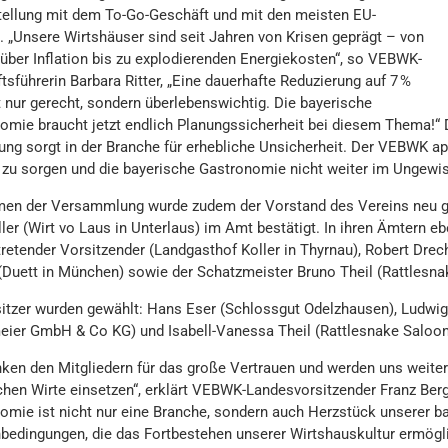
tellung mit dem To-Go-Geschäft und mit den meisten EU-
. „Unsere Wirtshäuser sind seit Jahren von Krisen geprägt – von
über Inflation bis zu explodierenden Energiekosten“, so VEBWK-
sführerin Barbara Ritter, „Eine dauerhafte Reduzierung auf 7 %
t nur gerecht, sondern überlebenswichtig. Die bayerische
omie braucht jetzt endlich Planungssicherheit bei diesem Thema!“ Di
ng sorgt in der Branche für erhebliche Unsicherheit. Der VEBWK appe
t zu sorgen und die bayerische Gastronomie nicht weiter im Ungewi
en der Versammlung wurde zudem der Vorstand des Vereins neu ge
er (Wirt vo Laus in Unterlaus) im Amt bestätigt. In ihren Ämtern eb
tretender Vorsitzender (Landgasthof Koller in Thyrnau), Robert Drec
(Duett in München) sowie der Schatzmeister Bruno Theil (Rattlesn
sitzer wurden gewählt: Hans Eser (Schlossgut Odelzhausen), Ludwi
eier GmbH & Co KG) und Isabell-Vanessa Theil (Rattlesnake Saloon
nken den Mitgliedern für das große Vertrauen und werden uns weiter
chen Wirte einsetzen“, erklärt VEBWK-Landesvorsitzender Franz Ber
omie ist nicht nur eine Branche, sondern auch Herzstück unserer ba
edingungen, die das Fortbestehen unserer Wirtshauskultur ermögl