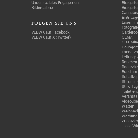
Unser soziales Engagement
Biergarte
Bildergalerie
Biergarte
Cannabis
Eintritts
Essen ins
FOLGEN
SIE UNS
Fotografi
VEBWK auf Facebook
Garderob
VEBWK auf X (Twitter)
GEMA
Glas Mine
Hausgem
Lange Wa
Leitungs
Rauchen
Reservie
Rund um 
Schafkop
Stillen i
Stille Ta
Toiletten
Veranstal
Videoübe
Watten
Weihnach
Werbung 
Zusatzko
… alle W