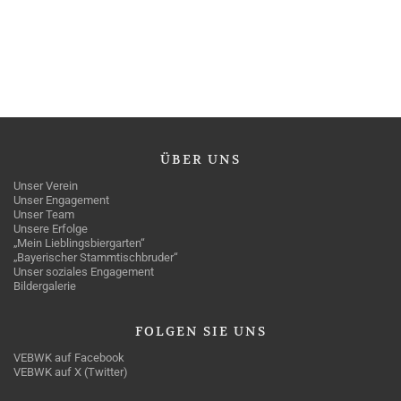
ÜBER
UNS
Unser Verein
Unser Engagement
Unser Team
Unsere Erfolge
„Mein Lieblingsbiergarten“
„Bayerischer Stammtischbruder“
Unser soziales Engagement
Bildergalerie
FOLGEN
SIE UNS
VEBWK auf Facebook
VEBWK auf X (Twitter)