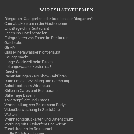
WIRTSHAUSTHEMEN
Biergarten, Gastgarten oder traditioneller Biergarten?
Cannabiskonsum in der Gastronomie
Eintrittsgeld im Restaurant
Essen ins Hotel bestellen
Fotografieren von Essen im Restaurant
Garderobe
GEMA
Glas Mineralwasser nicht erlaubt
Hausgemacht
Lange Wartezeit beim Essen
Leitungswasser kostenlos?
Rauchen
Reservierungen / No Show Gebühren
Rund um die Bezahlung und Rechnung
Schafkopfen im Wirtshaus
Stillen in Cafés und Restaurants
Stille Tage Bayern
Toilettenpflicht und Entgelt
Veranstaltung von Ballermann Partys
Videoüberwachung in Gaststätte
Watten
Weihnachtsgrußkarten und Datenschutz
Werbung mit Oktoberfest und Wiesn
Zusatzkosten im Restaurant
… alle Wirtshausthemen