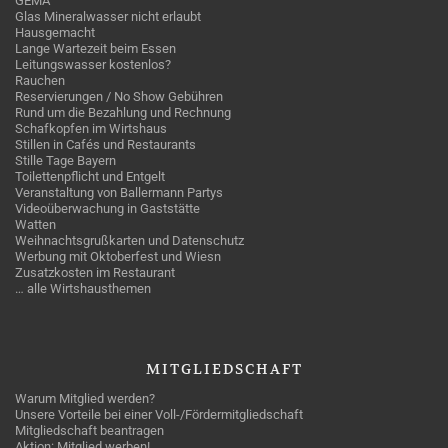
GEMA
Glas Mineralwasser nicht erlaubt
Hausgemacht
Lange Wartezeit beim Essen
Leitungswasser kostenlos?
Rauchen
Reservierungen / No Show Gebühren
Rund um die Bezahlung und Rechnung
Schafkopfen im Wirtshaus
Stillen in Cafés und Restaurants
Stille Tage Bayern
Toilettenpflicht und Entgelt
Veranstaltung von Ballermann Partys
Videoüberwachung in Gaststätte
Watten
Weihnachtsgrußkarten und Datenschutz
Werbung mit Oktoberfest und Wiesn
Zusatzkosten im Restaurant
… alle Wirtshausthemen
MITGLIEDSCHAFT
Warum Mitglied werden?
Unsere Vorteile bei einer Voll-/Fördermitgliedschaft
Mitgliedschaft beantragen
Aktion: Mitglied werben!