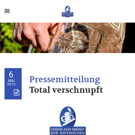
6
MAI
2015
Total verschnupft