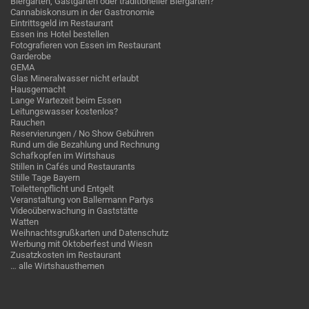
Biergarten, Gastgarten oder traditioneller Biergarten?
Cannabiskonsum in der Gastronomie
Eintrittsgeld im Restaurant
Essen ins Hotel bestellen
Fotografieren von Essen im Restaurant
Garderobe
GEMA
Glas Mineralwasser nicht erlaubt
Hausgemacht
Lange Wartezeit beim Essen
Leitungswasser kostenlos?
Rauchen
Reservierungen / No Show Gebühren
Rund um die Bezahlung und Rechnung
Schafkopfen im Wirtshaus
Stillen in Cafés und Restaurants
Stille Tage Bayern
Toilettenpflicht und Entgelt
Veranstaltung von Ballermann Partys
Videoüberwachung in Gaststätte
Watten
Weihnachtsgrußkarten und Datenschutz
Werbung mit Oktoberfest und Wiesn
Zusatzkosten im Restaurant
… alle Wirtshausthemen