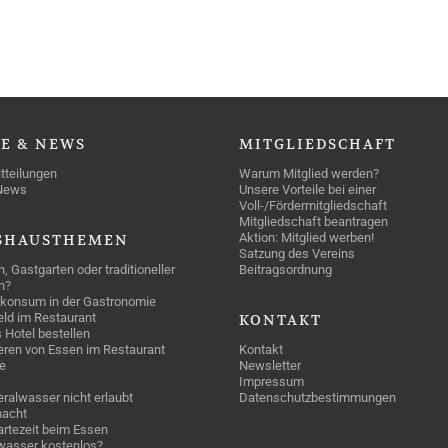
SE
& NEWS
MITGLIEDSCHAFT
tteilungen
Warum Mitglied werden?
News
Unsere Vorteile bei einer
Voll-/Fördermitgliedschaft
Mitgliedschaft beantragen
Aktion: Mitglied werben!
SHAUSTHEMEN
Satzung des Vereins
n, Gastgarten oder traditioneller
Beitragsordnung
n?
konsum in der Gastronomie
geld im Restaurant
KONTAKT
 Hotel bestellen
eren von Essen im Restaurant
Kontakt
e
Newsletter
Impressum
ralwasser nicht erlaubt
Datenschutzbestimmungen
acht
rtezeit beim Essen
wasser kostenlos?