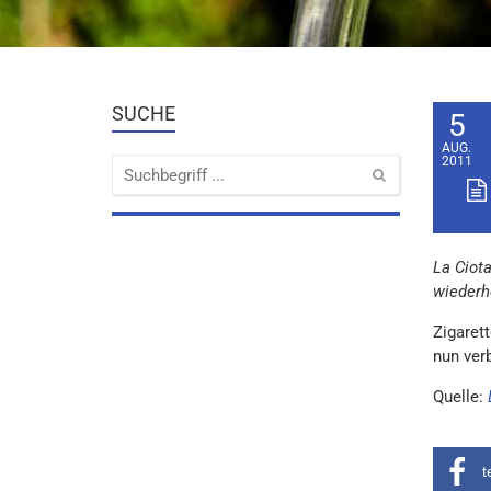
SUCHE
5
AUG.
2011
La Ciota
wiederh
Zigaret
nun ver
Quelle:
t