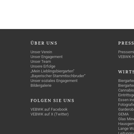
ÜBER
UNS
PRES
Unser Verein
Pressemi
Unser Engagement
VEBWK-
Unser Team
Unsere Erfolge
„Mein Lieblingsbiergarten“
WIRT
„Bayerischer Stammtischbruder“
Unser soziales Engagement
Biergarte
Bildergalerie
Biergarte
Cannabis
Eintritts
Essen ins
FOLGEN
SIE UNS
Fotografi
VEBWK auf Facebook
Garderob
VEBWK auf X (Twitter)
GEMA
Glas Mine
Hausgem
Lange Wa
Leitungs