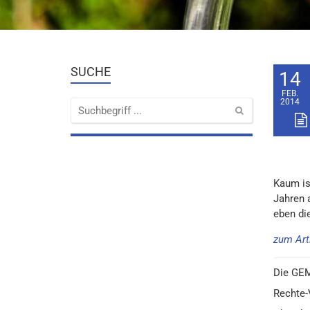
SUCHE
14
FEB.
2014
Kaum is
Jahren 
eben di
zum Arti
Die GEM
Rechte-