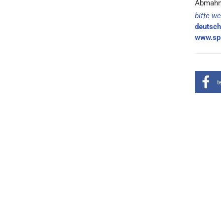
Abmahn
bitte we
deutsch
www.spi
t