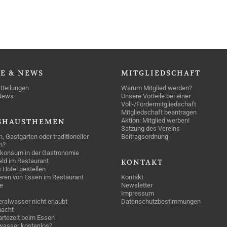
SE
& NEWS
MITGLIEDSCHAFT
tteilungen
Warum Mitglied werden?
News
Unsere Vorteile bei einer
Voll-/Fördermitgliedschaft
Mitgliedschaft beantragen
Aktion: Mitglied werben!
SHAUSTHEMEN
Satzung des Vereins
n, Gastgarten oder traditioneller
Beitragsordnung
n?
konsum in der Gastronomie
geld im Restaurant
KONTAKT
 Hotel bestellen
eren von Essen im Restaurant
Kontakt
e
Newsletter
Impressum
ralwasser nicht erlaubt
Datenschutzbestimmungen
acht
rtezeit beim Essen
wasser kostenlos?