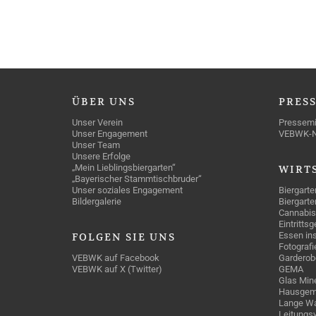
ÜBER
UNS
PRES
Unser Verein
Pressemi
Unser Engagement
VEBWK-
Unser Team
Unsere Erfolge
„Mein Lieblingsbiergarten“
WIRT
„Bayerischer Stammtischbruder“
Unser soziales Engagement
Biergarte
Bildergalerie
Biergarte
Cannabis
Eintritts
Essen ins
FOLGEN
SIE UNS
Fotografi
VEBWK auf Facebook
Garderob
VEBWK auf X (Twitter)
GEMA
Glas Mine
Hausgem
Lange Wa
Leitungs