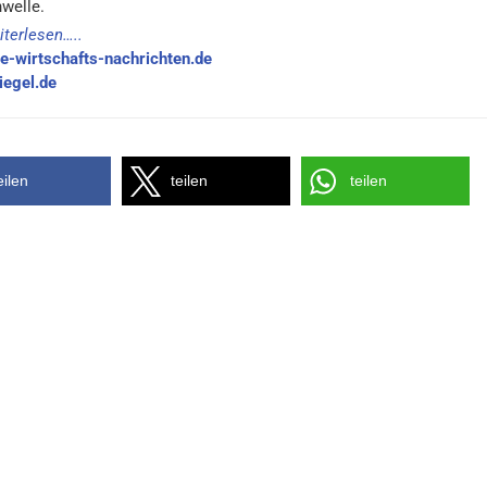
welle.
iterlesen…..
e-wirtschafts-nachrichten.de
egel.de
eilen
teilen
teilen