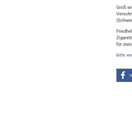
Groß wi
Verschm
(Schwei
Friedhe
Zigarett
für zwi
bitte we
t