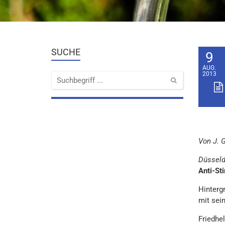
SUCHE
9
AUG.
2013
Von J. 
Düsseld
Anti-St
Hinterg
mit sei
Friedhe