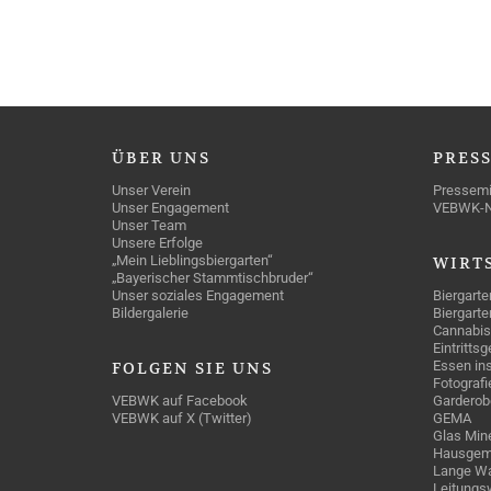
ÜBER
UNS
PRES
Unser Verein
Pressemi
Unser Engagement
VEBWK-
Unser Team
Unsere Erfolge
„Mein Lieblingsbiergarten“
WIRT
„Bayerischer Stammtischbruder“
Unser soziales Engagement
Biergarte
Bildergalerie
Biergarte
Cannabis
Eintritts
Essen ins
FOLGEN
SIE UNS
Fotografi
VEBWK auf Facebook
Garderob
VEBWK auf X (Twitter)
GEMA
Glas Mine
Hausgem
Lange Wa
Leitungs