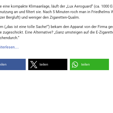
e eine kompakte Klimaanlage, läuft der „Lux Aeroguard“ (ca. 1000 Eu
utzung an und filtert sie. Nach 5 Minuten roch man in Friedhelms
zer Bergluft) und weniger den Zigaretten-Qualm.
lm („das ist eine tolle Sache!“) bekam den Apparat von der Firma g
e zugeschickt. Eine Alternative? „Ganz umsteigen auf die E-Zigarette
schendurch.“
iterlesen…..
eilen
teilen
teilen