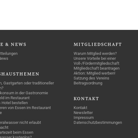
SE
& NEWS
MITGLIEDSCHAFT
tteilungen
Warum Mitglied werden?
News
Unsere Vorteile bei einer
Voll-/Fördermitgliedschaft
Mitgliedschaft beantragen
Aktion: Mitglied werben!
SHAUSTHEMEN
Satzung des Vereins
n, Gastgarten oder traditioneller
Beitragsordnung
n?
konsum in der Gastronomie
geld im Restaurant
KONTAKT
 Hotel bestellen
eren von Essen im Restaurant
Kontakt
e
Newsletter
Impressum
ralwasser nicht erlaubt
Datenschutzbestimmungen
acht
rtezeit beim Essen
wasser kostenlos?