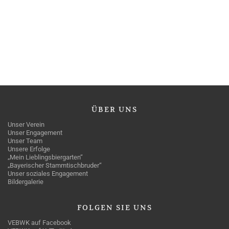
ÜBER
UNS
Unser Verein
Unser Engagement
Unser Team
Unsere Erfolge
„Mein Lieblingsbiergarten“
„Bayerischer Stammtischbruder“
Unser soziales Engagement
Bildergalerie
FOLGEN
SIE UNS
VEBWK auf Facebook