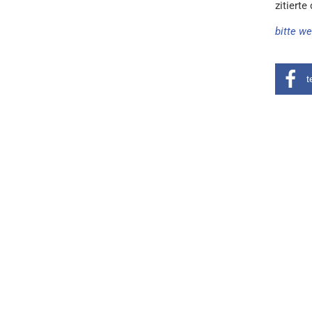
zitiert
bitte we
t