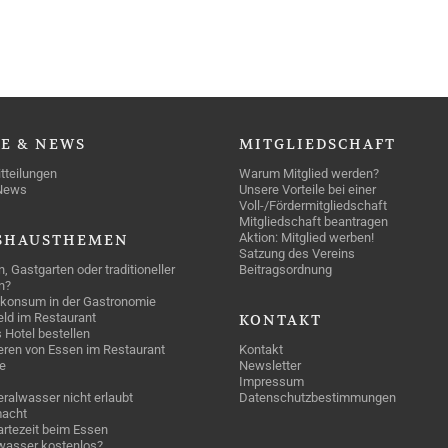
SE
& NEWS
MITGLIEDSCHAFT
tteilungen
Warum Mitglied werden?
News
Unsere Vorteile bei einer
Voll-/Fördermitgliedschaft
Mitgliedschaft beantragen
Aktion: Mitglied werben!
SHAUSTHEMEN
Satzung des Vereins
n, Gastgarten oder traditioneller
Beitragsordnung
n?
konsum in der Gastronomie
geld im Restaurant
KONTAKT
 Hotel bestellen
eren von Essen im Restaurant
Kontakt
e
Newsletter
Impressum
ralwasser nicht erlaubt
Datenschutzbestimmungen
acht
rtezeit beim Essen
wasser kostenlos?