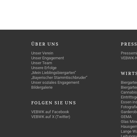
ÜBER
UNS
PRES
Unser Verein
Pressemi
Unser Engagement
VEBWK-
Unser Team
Unsere Erfolge
„Mein Lieblingsbiergarten“
WIRT
„Bayerischer Stammtischbruder“
Unser soziales Engagement
Biergarte
Bildergalerie
Biergarte
Cannabis
Eintritts
Essen ins
FOLGEN
SIE UNS
Fotografi
VEBWK auf Facebook
Garderob
VEBWK auf X (Twitter)
GEMA
Glas Mine
Hausgem
Lange Wa
Leitungs