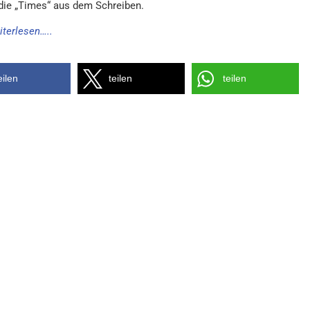
e die „Times“ aus dem Schreiben.
iterlesen…..
eilen
teilen
teilen