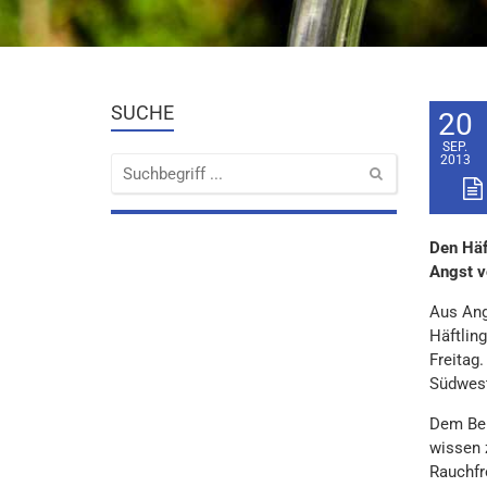
SUCHE
20
SEP.
2013
Den Häf
Angst v
Aus Ang
Häftlin
Freitag
Südwest
Dem Ber
wissen z
Rauchfr