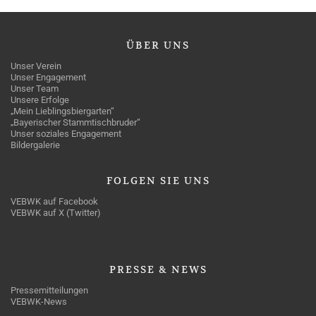
ÜBER
UNS
Unser Verein
Unser Engagement
Unser Team
Unsere Erfolge
„Mein Lieblingsbiergarten“
„Bayerischer Stammtischbruder“
Unser soziales Engagement
Bildergalerie
FOLGEN
SIE UNS
VEBWK auf Facebook
VEBWK auf X (Twitter)
PRESSE
& NEWS
Pressemitteilungen
VEBWK-News