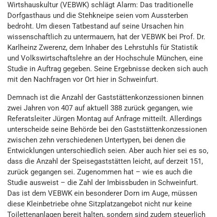
Wirtshauskultur (VEBWK) schlägt Alarm: Das traditionelle
Dorfgasthaus und die Stehkneipe seien vom Aussterben
bedroht. Um diesen Tatbestand auf seine Ursachen hin
wissenschaftlich zu untermauern, hat der VEBWK bei Prof. Dr.
Karlheinz Zwerenz, dem Inhaber des Lehrstuhls für Statistik
und Volkswirtschaftslehre an der Hochschule München, eine
Studie in Auftrag gegeben. Seine Ergebnisse decken sich auch
mit den Nachfragen vor Ort hier in Schweinfurt.
Demnach ist die Anzahl der Gaststättenkonzessionen binnen
zwei Jahren von 407 auf aktuell 388 zurück gegangen, wie
Referatsleiter Jürgen Montag auf Anfrage mitteilt. Allerdings
unterscheide seine Behörde bei den Gaststättenkonzessionen
zwischen zehn verschiedenen Untertypen, bei denen die
Entwicklungen unterschiedlich seien. Aber auch hier sei es so,
dass die Anzahl der Speisegaststätten leicht, auf derzeit 151,
zurück gegangen sei. Zugenommen hat – wie es auch die
Studie ausweist – die Zahl der Imbissbuden in Schweinfurt.
Das ist dem VEBWK ein besonderer Dorn im Auge, müssen
diese Kleinbetriebe ohne Sitzplatzangebot nicht nur keine
Toilettenanlagen bereit halten, sondern sind zudem steuerlich