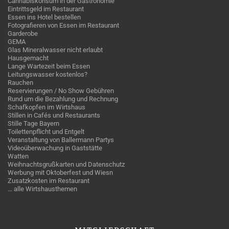
Cannabiskonsum in der Gastronomie
Eintrittsgeld im Restaurant
Essen ins Hotel bestellen
Fotografieren von Essen im Restaurant
Garderobe
GEMA
Glas Mineralwasser nicht erlaubt
Hausgemacht
Lange Wartezeit beim Essen
Leitungswasser kostenlos?
Rauchen
Reservierungen / No Show Gebühren
Rund um die Bezahlung und Rechnung
Schafkopfen im Wirtshaus
Stillen in Cafés und Restaurants
Stille Tage Bayern
Toilettenpflicht und Entgelt
Veranstaltung von Ballermann Partys
Videoüberwachung in Gaststätte
Watten
Weihnachtsgrußkarten und Datenschutz
Werbung mit Oktoberfest und Wiesn
Zusatzkosten im Restaurant
… alle Wirtshausthemen