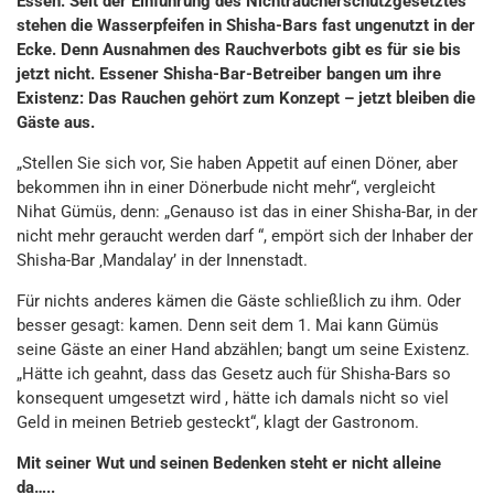
Essen. Seit der Einführung des Nichtraucherschutzgesetztes
stehen die Wasserpfeifen in Shisha-Bars fast ungenutzt in der
Ecke. Denn Ausnahmen des Rauchverbots gibt es für sie bis
jetzt nicht. Essener Shisha-Bar-Betreiber bangen um ihre
Existenz: Das Rauchen gehört zum Konzept – jetzt bleiben die
Gäste aus.
„Stellen Sie sich vor, Sie haben Appetit auf einen Döner, aber
bekommen ihn in einer Dönerbude nicht mehr“, vergleicht
Nihat Gümüs, denn: „Genauso ist das in einer Shisha-Bar, in der
nicht mehr geraucht werden darf “, empört sich der Inhaber der
Shisha-Bar ‚Mandalay’ in der Innenstadt.
Für nichts anderes kämen die Gäste schließlich zu ihm. Oder
besser gesagt: kamen. Denn seit dem 1. Mai kann Gümüs
seine Gäste an einer Hand abzählen; bangt um seine Existenz.
„Hätte ich geahnt, dass das Gesetz auch für Shisha-Bars so
konsequent umgesetzt wird , hätte ich damals nicht so viel
Geld in meinen Betrieb gesteckt“, klagt der Gastronom.
Mit seiner Wut und seinen Bedenken steht er nicht alleine
da…..