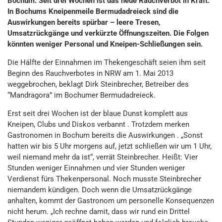
Bochum. Seit drei Wochen ist das neue Rauchverbot in Kraft.
In Bochums Kneipenmeile Bermudadreieck sind die
Auswirkungen bereits spürbar – leere Tresen,
Umsatzrückgänge und verkürzte Öffnungszeiten. Die Folgen
könnten weniger Personal und Kneipen-Schließungen sein.
Die Hälfte der Einnahmen im Thekengeschäft seien ihm seit
Beginn des Rauchverbotes in NRW am 1. Mai 2013
weggebrochen, beklagt Dirk Steinbrecher, Betreiber des
“Mandragora” im Bochumer Bermudadreieck.
Erst seit drei Wochen ist der blaue Dunst komplett aus
Kneipen, Clubs und Diskos verbannt . Trotzdem merken
Gastronomen in Bochum bereits die Auswirkungen . „Sonst
hatten wir bis 5 Uhr morgens auf, jetzt schließen wir um 1 Uhr,
weil niemand mehr da ist“, verrät Steinbrecher. Heißt: Vier
Stunden weniger Einnahmen und vier Stunden weniger
Verdienst fürs Thekenpersonal. Noch musste Steinbrecher
niemandem kündigen. Doch wenn die Umsatzrückgänge
anhalten, kommt der Gastronom um personelle Konsequenzen
nicht herum. „Ich rechne damit, dass wir rund ein Drittel