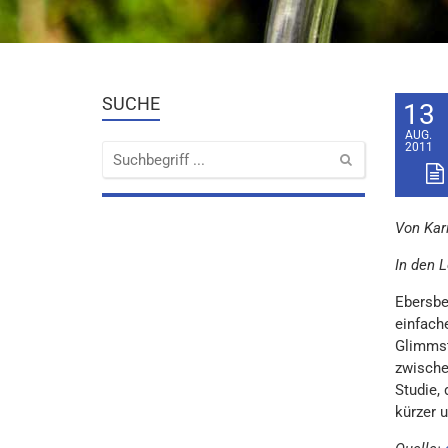
SUCHE
13
AUG.
2011
Von Kar
In den 
Ebersbe
einfach
Glimmst
zwische
Studie, 
kürzer 