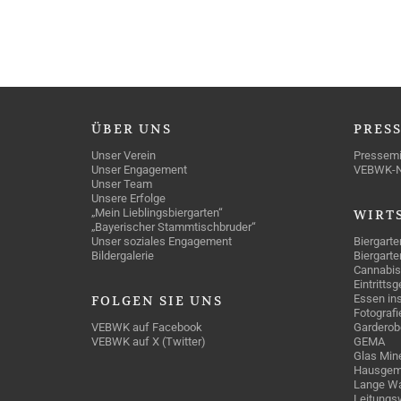
ÜBER
UNS
PRES
Unser Verein
Pressemi
Unser Engagement
VEBWK-
Unser Team
Unsere Erfolge
„Mein Lieblingsbiergarten“
WIRT
„Bayerischer Stammtischbruder“
Unser soziales Engagement
Biergarte
Bildergalerie
Biergarte
Cannabis
Eintritts
Essen ins
FOLGEN
SIE UNS
Fotografi
VEBWK auf Facebook
Garderob
VEBWK auf X (Twitter)
GEMA
Glas Mine
Hausgem
Lange Wa
Leitungs