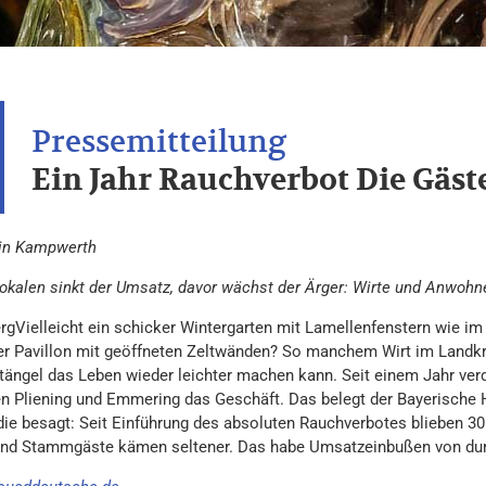
Ein Jahr Rauchverbot Die Gäst
in Kampwerth
Lokalen sinkt der Umsatz, davor wächst der Ärger: Wirte und Anwohne
rgVielleicht ein schicker Wintergarten mit Lamellenfenstern wie i
er Pavillon mit geöffneten Zeltwänden? So manchem Wirt im Landkre
ängel das Leben wieder leichter machen kann. Seit einem Jahr verd
n Pliening und Emmering das Geschäft. Das belegt der Bayerische Ho
die besagt: Seit Einführung des absoluten Rauchverbotes blieben 30 
und Stammgäste kämen seltener. Das habe Umsatzeinbußen von durch