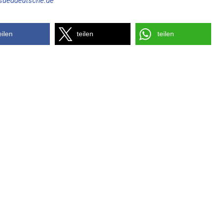
sueddeutsche.de
eilen
teilen
teilen