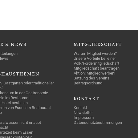
SE
& NEWS
MITGLIEDSCHAFT
tteilungen
Warum Mitglied werden?
News
Unsere Vorteile bei einer
Voll-/Fördermitgliedschaft
Mitgliedschaft beantragen
Aktion: Mitglied werben!
SHAUSTHEMEN
Satzung des Vereins
n, Gastgarten oder traditioneller
Beitragsordnung
n?
konsum in der Gastronomie
geld im Restaurant
KONTAKT
 Hotel bestellen
eren von Essen im Restaurant
Kontakt
e
Newsletter
Impressum
ralwasser nicht erlaubt
Datenschutzbestimmungen
acht
rtezeit beim Essen
wasser kostenlos?