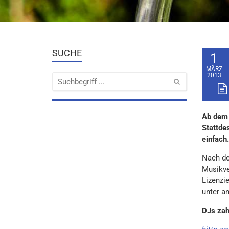
SUCHE
1
MÄRZ
2013
Ab dem 
Stattde
einfach.
Nach de
Musikve
Lizenzi
unter a
DJs zahl