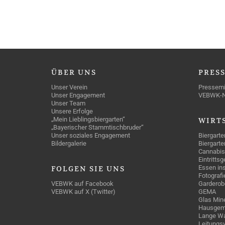
ÜBER
UNS
PRES
Unser Verein
Pressemi
Unser Engagement
VEBWK-
Unser Team
Unsere Erfolge
„Mein Lieblingsbiergarten“
WIRT
„Bayerischer Stammtischbruder“
Unser soziales Engagement
Biergarte
Bildergalerie
Biergarte
Cannabis
Eintritts
Essen ins
FOLGEN
SIE UNS
Fotografi
VEBWK auf Facebook
Garderob
VEBWK auf X (Twitter)
GEMA
Glas Mine
Hausgem
Lange Wa
Leitungs