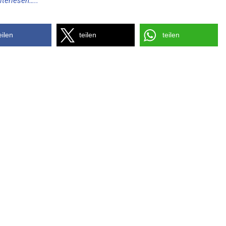
iterlesen…..
eilen
teilen
teilen