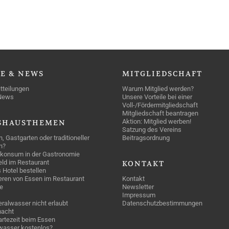
SE
& NEWS
MITGLIEDSCHAFT
tteilungen
Warum Mitglied werden?
News
Unsere Vorteile bei einer
Voll-/Fördermitgliedschaft
Mitgliedschaft beantragen
Aktion: Mitglied werben!
SHAUSTHEMEN
Satzung des Vereins
n, Gastgarten oder traditioneller
Beitragsordnung
n?
konsum in der Gastronomie
geld im Restaurant
KONTAKT
 Hotel bestellen
eren von Essen im Restaurant
Kontakt
e
Newsletter
Impressum
ralwasser nicht erlaubt
Datenschutzbestimmungen
acht
rtezeit beim Essen
wasser kostenlos?