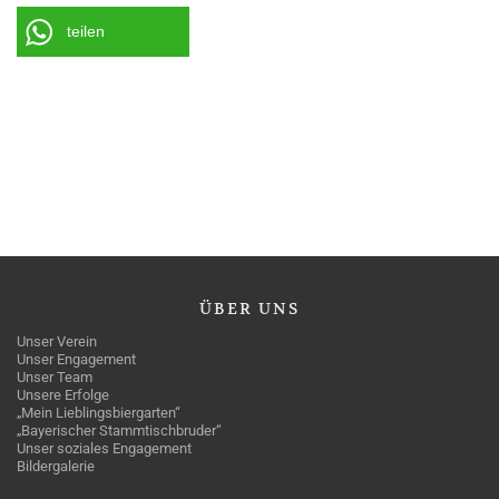
teilen
ÜBER
UNS
Unser Verein
Unser Engagement
Unser Team
Unsere Erfolge
„Mein Lieblingsbiergarten“
„Bayerischer Stammtischbruder“
Unser soziales Engagement
Bildergalerie