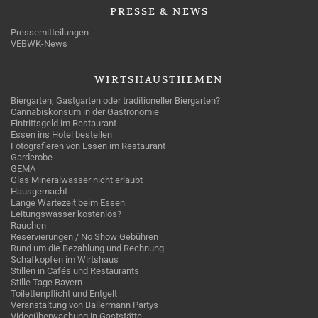
PRESSE
& NEWS
Pressemitteilungen
VEBWK-News
WIRTSHAUSTHEMEN
Biergarten, Gastgarten oder traditioneller Biergarten?
Cannabiskonsum in der Gastronomie
Eintrittsgeld im Restaurant
Essen ins Hotel bestellen
Fotografieren von Essen im Restaurant
Garderobe
GEMA
Glas Mineralwasser nicht erlaubt
Hausgemacht
Lange Wartezeit beim Essen
Leitungswasser kostenlos?
Rauchen
Reservierungen / No Show Gebühren
Rund um die Bezahlung und Rechnung
Schafkopfen im Wirtshaus
Stillen in Cafés und Restaurants
Stille Tage Bayern
Toilettenpflicht und Entgelt
Veranstaltung von Ballermann Partys
Videoüberwachung in Gaststätte