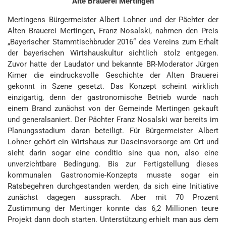
Alte Brauerei Mertingen
Mertingens Bürgermeister Albert Lohner und der Pächter der
Alten Brauerei Mertingen, Franz Nosalski, nahmen den Preis
„Bayerischer Stammtischbruder 2016“ des Vereins zum Erhalt
der bayerischen Wirtshauskultur sichtlich stolz entgegen.
Zuvor hatte der Laudator und bekannte BR-Moderator Jürgen
Kirner die eindrucksvolle Geschichte der Alten Brauerei
gekonnt in Szene gesetzt. Das Konzept scheint wirklich
einzigartig, denn der gastronomische Betrieb wurde nach
einem Brand zunächst von der Gemeinde Mertingen gekauft
und generalsaniert. Der Pächter Franz Nosalski war bereits im
Planungsstadium daran beteiligt. Für Bürgermeister Albert
Lohner gehört ein Wirtshaus zur Daseinsvorsorge am Ort und
sieht darin sogar eine conditio sine qua non, also eine
unverzichtbare Bedingung. Bis zur Fertigstellung dieses
kommunalen Gastronomie-Konzepts musste sogar ein
Ratsbegehren durchgestanden werden, da sich eine Initiative
zunächst dagegen aussprach. Aber mit 70 Prozent
Zustimmung der Mertinger konnte das 6,2 Millionen teure
Projekt dann doch starten. Unterstützung erhielt man aus dem