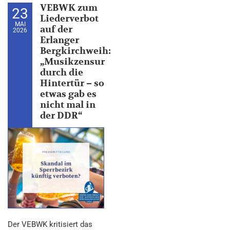
VEBWK zum
23
Liederverbot
MAI
auf der
2026
Erlanger
Bergkirchweih:
„Musikzensur
durch die
Hintertür – so
etwas gab es
nicht mal in
der DDR“
Der VEBWK kritisiert das