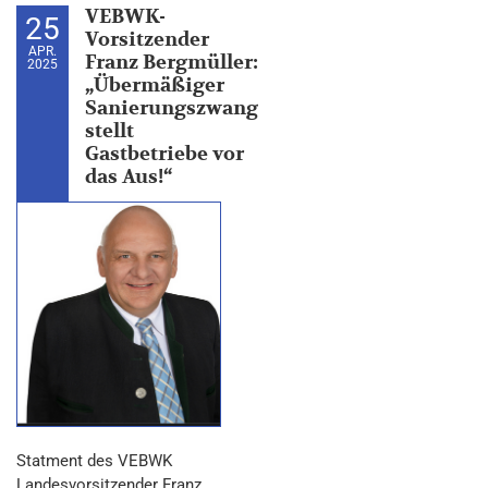
VEBWK-
25
Vorsitzender
APR.
Franz Bergmüller:
2025
„Übermäßiger
Sanierungszwang
stellt
Gastbetriebe vor
das Aus!“
Statment des VEBWK
Landesvorsitzender Franz