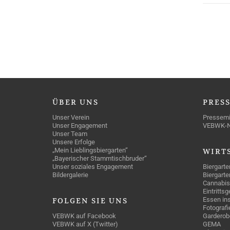
ÜBER
UNS
PRES
Unser Verein
Pressemi
Unser Engagement
VEBWK-
Unser Team
Unsere Erfolge
„Mein Lieblingsbiergarten“
WIRT
„Bayerischer Stammtischbruder“
Unser soziales Engagement
Biergarte
Bildergalerie
Biergarte
Cannabis
Eintritts
Essen ins
FOLGEN
SIE UNS
Fotografi
VEBWK auf Facebook
Garderob
VEBWK auf X (Twitter)
GEMA