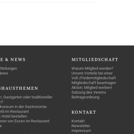
SE
& NEWS
MITGLIEDSCHAFT
tteilungen
Warum Mitglied werden?
News
Unsere Vorteile bei einer
Voll-/Fördermitgliedschaft
Mitgliedschaft beantragen
Aktion: Mitglied werben!
SHAUSTHEMEN
Satzung des Vereins
n, Gastgarten oder traditioneller
Beitragsordnung
n?
konsum in der Gastronomie
geld im Restaurant
KONTAKT
 Hotel bestellen
eren von Essen im Restaurant
Kontakt
e
Newsletter
Impressum