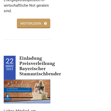
Energiepreisexplosion in
wirtschaftliche Not geraten
sind.
WEITERLESEN
Einladung
22
Preisverleihung
MÄRZ
Bayerischer
2023
Stammtischbruder
Liebes Mitglied, am