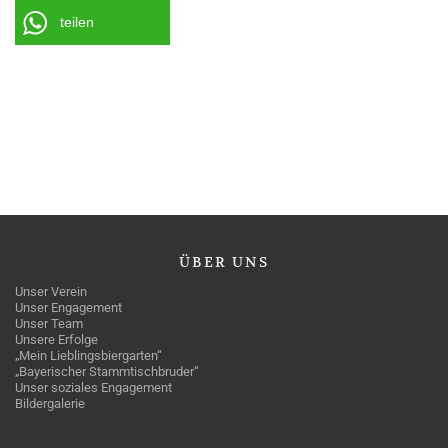
teilen
ÜBER
UNS
Unser Verein
Unser Engagement
Unser Team
Unsere Erfolge
„Mein Lieblingsbiergarten“
„Bayerischer Stammtischbruder“
Unser soziales Engagement
Bildergalerie