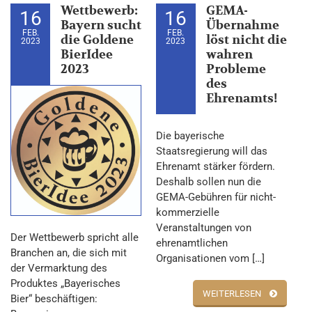
Wettbewerb:
GEMA-
16
16
Bayern sucht
Übernahme
FEB.
FEB.
die Goldene
löst nicht die
2023
2023
BierIdee
wahren
2023
Probleme
des
Ehrenamts!
Die bayerische
Staatsregierung will das
Ehrenamt stärker fördern.
Deshalb sollen nun die
GEMA-Gebühren für nicht-
kommerzielle
Veranstaltungen von
Der Wettbewerb spricht alle
ehrenamtlichen
Branchen an, die sich mit
Organisationen vom […]
der Vermarktung des
Produktes „Bayerisches
WEITERLESEN
Bier“ beschäftigen: