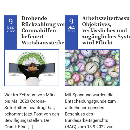
Drohende
Arbeitszeiterfassu
9
9
Rückzahlung von
Objektives,
DEZ.
DEZ.
Coronahilfen
verlässliches und
2022
2022
befeuert
zugängliches Sys
Wirtshaussterben!
wird Pflicht
Wer im Zeitraum von März
Mit Spannung wurden die
bis Mai 2020 Corona-
Entscheidungsgründe zum
Soforthilfen beantragt hat,
aufsehenerregenden
bekommt jetzt Post von den
Beschluss des
Bewilligungsstellen. Der
Bundesarbeitsgerichts
Grund: Eine […]
(BAG) vom 13.9.2022 zur