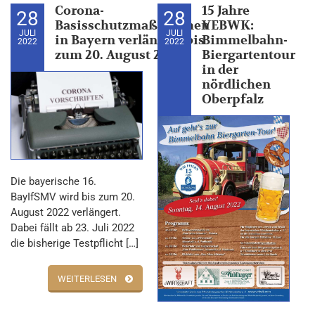
Corona-
15 Jahre
28
28
Basisschutzmaßnahmen
VEBWK:
JULI
JULI
in Bayern verlängert bis
Bimmelbahn-
2022
2022
zum 20. August 2022
Biergartentour
in der
nördlichen
Oberpfalz
Die bayerische 16.
BayIfSMV wird bis zum 20.
August 2022 verlängert.
Dabei fällt ab 23. Juli 2022
die bisherige Testpflicht […]
WEITERLESEN